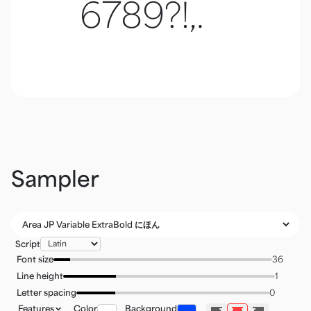
6789?!,.
Sampler
Script
Font size
Line height
Letter spacing
Features
Color
Background