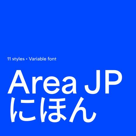
11 styles • Variable font
Area
JP
にほん