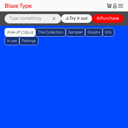
🛒
👤
Blaze Type
⌄
Try it out
👜
Purchase
▲
Area JP にほん
The Collection
Sampler
Glyphs
Info
▼
In use
Pairings