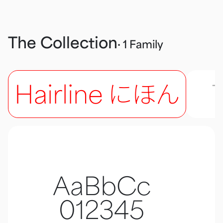
The Collection
· 1 Family
Hairline にほん
AaBbCc
012345